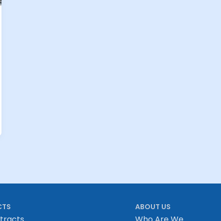
CTS
ABOUT US
tracts
Who Are We