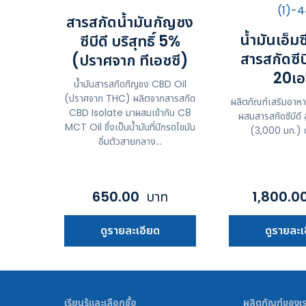
สารสกัดน้ำมันกัญชง
น้ำมันเอ็ม
ซีบีดี บริสุทธิ์ 5%
สารสกัดซีบ
(ปราศจาก ทีเอชซี)
20เ
น้ำมันสารสกัดกัญชง CBD Oil
(ปราศจาก THC) ผลิตจากสารสกัด
ผลิตภัณฑ์เสริมอาหาร 
CBD Isolate มาผสมเข้ากับ C8
ผสมสารสกัดซีบีดี
MCT Oil ซึ่งเป็นน้ำมันที่มีกรดไขมัน
(3,000 มก.) ต
อิ่มตัวสายกลาง...
650.00
บาท
1,800.0
ดูรายละเอียด
ดูรายละเ
เรียนรู้และเลือกซื้อ
ผลิตภัณฑ์ของเ