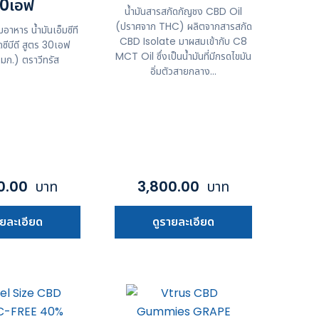
0เอฟ
น้ำมันสารสกัดกัญชง CBD Oil
(ปราศจาก THC) ผลิตจากสารสกัด
มอาหาร น้ำมันเอ็มซีที
CBD Isolate มาผสมเข้ากับ C8
ซีบีดี สูตร 30เอฟ
MCT Oil ซึ่งเป็นน้ำมันที่มีกรดไขมัน
มก.) ตราวีทรัส
อิ่มตัวสายกลาง...
0.00
บาท
3,800.00
บาท
ายละเอียด
ดูรายละเอียด