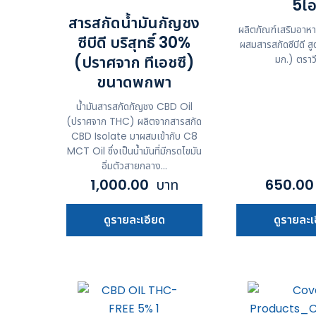
5ไ
สารสกัดน้ำมันกัญชง
ผลิตภัณฑ์เสริมอาหาร 
ซีบีดี บริสุทธิ์ 30%
ผสมสารสกัดซีบีดี 
(ปราศจาก ทีเอชซี)
มก.) ตราว
ขนาดพกพา
น้ำมันสารสกัดกัญชง CBD Oil
(ปราศจาก THC) ผลิตจากสารสกัด
CBD Isolate มาผสมเข้ากับ C8
MCT Oil ซึ่งเป็นน้ำมันที่มีกรดไขมัน
อิ่มตัวสายกลาง...
1,000.00
บาท
650.0
ดูรายละเอียด
ดูรายละเ