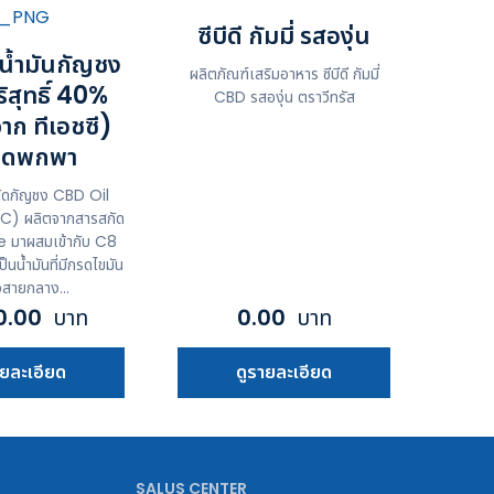
ซีบีดี กัมมี่ รสองุ่น
น้ำมันกัญชง
ผลิตภัณฑ์เสริมอาหาร ซีบีดี กัมมี่
บริสุทธิ์ 40%
CBD รสองุ่น ตราวีทรัส
าก ทีเอชซี)
าดพกพา
กัดกัญชง CBD Oil
C) ผลิตจากสารสกัด
e มาผสมเข้ากับ C8
็นน้ำมันที่มีกรดไขมัน
ัวสายกลาง...
0.00
บาท
0.00
บาท
ายละเอียด
ดูรายละเอียด
SALUS CENTER