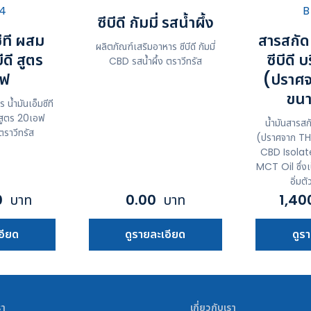
ซีบีดี กัมมี่ รสน้ำผึ้ง
ซีที ผสม
สารสกัด
ผลิตภัณฑ์เสริมอาหาร ซีบีดี กัมมี่
ีดี สูตร
ซีบีดี 
CBD รสน้ำผึ้ง ตราวีทรัส
อฟ
(ปราศจ
ขน
น้ำมันเอ็มซีที
 สูตร 20เอฟ
น้ำมันสารส
ราวีทรัส
(ปราศจาก TH
CBD Isolat
MCT Oil ซึ่งเป
อิ่มต
0
บาท
0.00
บาท
1,40
อียด
ดูรายละเอียด
ดูร
รา
เกี่ยวกับเรา