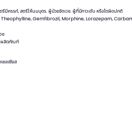
ตรีมีครรภ์, สตรีให้นมบุตร. ผู้ป่วยจิตเวช. ผู้ที่มีภาวะตับ หรือไตผิดปกติ
pin, Theophylline, Gemfibrozil, Morphine, Lorazepam, Carbamaze
เวช
้ผลิตภัณฑ์
าเซลเซียส