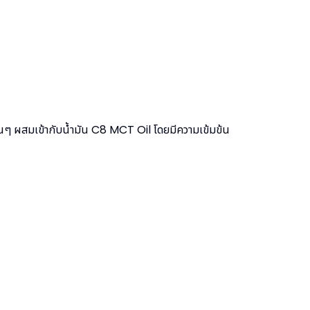
ๆ ผสมเข้ากับน้ำมัน C8 MCT Oil โดยมีความเข้มข้น