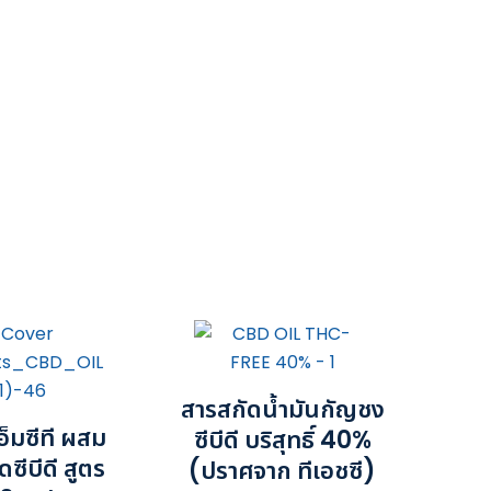
สารสกัดน้ำมันกัญชง
อ็มซีที ผสม
ซีบีดี บริสุทธิ์ 40%
ซีบีดี สูตร
(ปราศจาก ทีเอชซี)