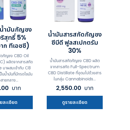
น้ำมันกัญชง
น้ำมันสารสกัดกัญชง
บริสุทธิ์ 5%
ซีบีดี ฟูลสเปกตรัม
าก ทีเอชซี)
30%
กัดกัญชง CBD Oil
น้ำมันสารสกัดกัญชง CBD ผลิต
C) ผลิตจากสารสกัด
จากสารสกัด Full-Spectrum
e มาผสมเข้ากับ C8
CBD Distillate ที่อุดมไปด้วยสาร
็นน้ำมันที่มีกรดไขมัน
ในกลุ่ม Cannabinoids...
ัวสายกลาง...
.00
บาท
2,550.00
บาท
ายละเอียด
ดูรายละเอียด