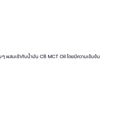
ๆ ผสมเข้ากับน้ำมัน C8 MCT Oil โดยมีความเข้มข้น