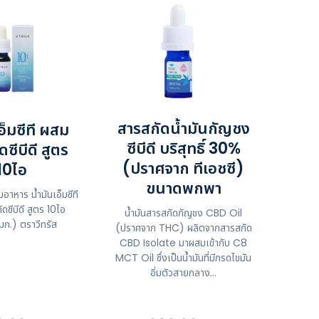
สารสกัดน้ำมันกัญชง
อ็มซีที ผสม
ซีบีดี บริสุทธิ์ 30%
ซีบีดี สูตร
(ปราศจาก ทีเอชซี)
10ไอ
ขนาดพกพา
มอาหาร น้ำมันเอ็มซีที
ซีบีดี สูตร 10ไอ
น้ำมันสารสกัดกัญชง CBD Oil
มก.) ตราวีทรัส
(ปราศจาก THC) ผลิตจากสารสกัด
CBD Isolate มาผสมเข้ากับ C8
MCT Oil ซึ่งเป็นน้ำมันที่มีกรดไขมัน
อิ่มตัวสายกลาง...