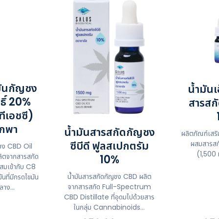
มันกัญชง
น้ำมันเ
ทธิ์ 20%
สารสกัด
ีเอชซี)
กพา
น้ำมันสารสกัดกัญชง
ผลิตภัณฑ์เสริ
ซีบีดี ฟูลสเปกตรัม
ผสมสารสกัด
ญชง CBD Oil
(1,500 
ิตจากสารสกัด
10%
มเข้ากับ C8
น้ำมันสารสกัดกัญชง CBD ผลิต
ันที่มีกรดไขมัน
จากสารสกัด Full-Spectrum
ลาง...
CBD Distillate ที่อุดมไปด้วยสาร
ในกลุ่ม Cannabinoids...