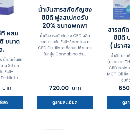
น้ำมันสารสกัดกัญชง
ซีบีดี ฟูลสเปกตรัม
20% ขนาดพกพา
สารสกัด
ซีที ผสม
น้ำมันสารสกัดกัญชง CBD ผลิต
ซีบีดี 
ีดี ขนาด
จากสารสกัด Full-Spectrum
(ปราศจ
ล.
CBD Distillate ที่อุดมไปด้วยสาร
ในกลุ่ม Cannabinoids...
น้ำมันสารส
น้ำมันเอ็มซีที
(ปราศจาก TH
 ขนาด 30 มล.
CBD Isolat
ัด Full-
MCT Oil ซึ่งเป
stillate...
อิ่มต
0
บาท
720.00
บาท
650
อียด
ดูรายละเอียด
ดูร