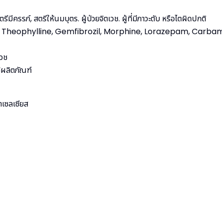
ตรีมีครรภ์, สตรีให้นมบุตร. ผู้ป่วยจิตเวช. ผู้ที่มีภาวะตับ หรือไตผิดปกติ
pin, Theophylline, Gemfibrozil, Morphine, Lorazepam, Carbamaze
เวช
้ผลิตภัณฑ์
าเซลเซียส