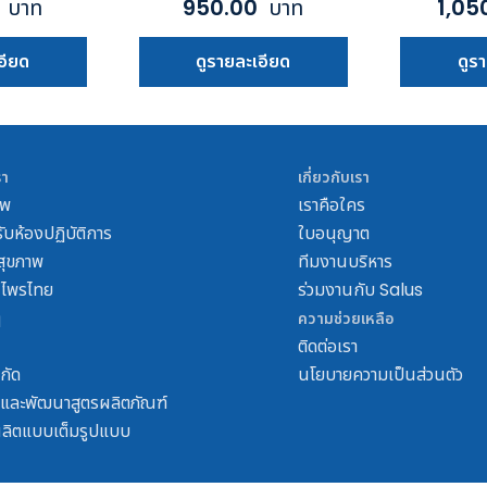
0
บาท
950.00
บาท
1,05
อียด
ดูรายละเอียด
ดูร
รา
เกี่ยวกับเรา
าพ
เราคือใคร
ับห้องปฏิบัติการ
ใบอนุญาต
อสุขภาพ
ทีมงานบริหาร
นไพรไทย
ร่วมงานกับ Salus
ๆ
ความช่วยเหลือ
ติดต่อเรา
กัด
นโยบายความเป็นส่วนตัว
ยและพัฒนาสูตรผลิตภัณฑ์
ผลิตแบบเต็มรูปแบบ