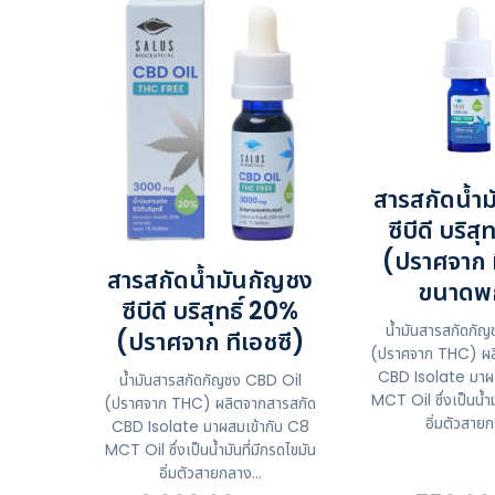
สารสกัดน้ำ
ซีบีดี บริสุ
(ปราศจาก ท
สารสกัดน้ำมันกัญชง
ขนาดพ
ซีบีดี บริสุทธิ์ 20%
น้ำมันสารสกัดกั
(ปราศจาก ทีเอชซี)
(ปราศจาก THC) ผล
CBD Isolate มาผส
น้ำมันสารสกัดกัญชง CBD Oil
MCT Oil ซึ่งเป็นน้ำม
(ปราศจาก THC) ผลิตจากสารสกัด
อิ่มตัวสายก
CBD Isolate มาผสมเข้ากับ C8
MCT Oil ซึ่งเป็นน้ำมันที่มีกรดไขมัน
อิ่มตัวสายกลาง...