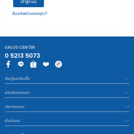
เข้าสู่ระบบ
ลืมรหัสผ่านของคุณ?
SALUS CENTER
0 5213 5073
F
a
c
เรียนรู้และเลือกซื้อ
e
b
ผลิตภัณฑ์ของเรา
o
o
บริการของเรา
k
-
เกี่ยวกับเรา
f